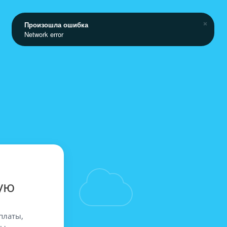
Произошла ошибка
Network error
ую
платы,
вы