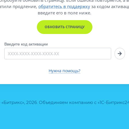
атили продление,
обратитесь в поддержку
за кодом активац
введите его
в поле ниже.
ОБНОВИТЬ СТРАНИЦУ
Введите код активации
Нужна помощь?
 «Битрикс», 2026. Объединяем компанию с «1С-Битрикс2