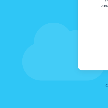
опл
©