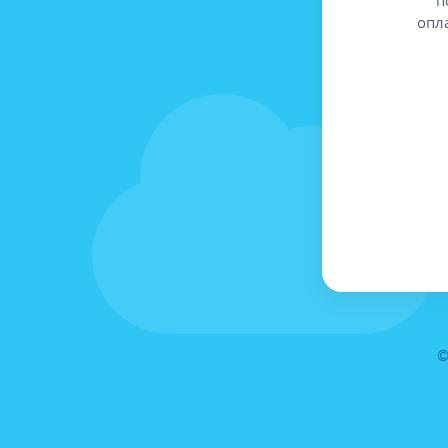
опл
©