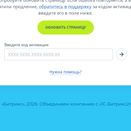
атили продление,
обратитесь в поддержку
за кодом активац
введите его
в поле ниже.
ОБНОВИТЬ СТРАНИЦУ
Введите код активации
Нужна помощь?
 «Битрикс», 2026. Объединяем компанию с «1С-Битрикс2