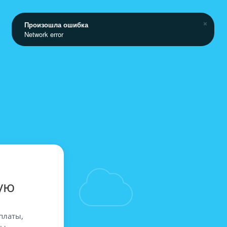
Произошла ошибка
Network error
ую
платы,
вы