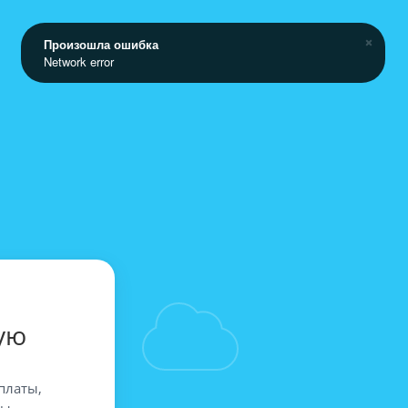
Произошла ошибка
Network error
ую
платы,
вы