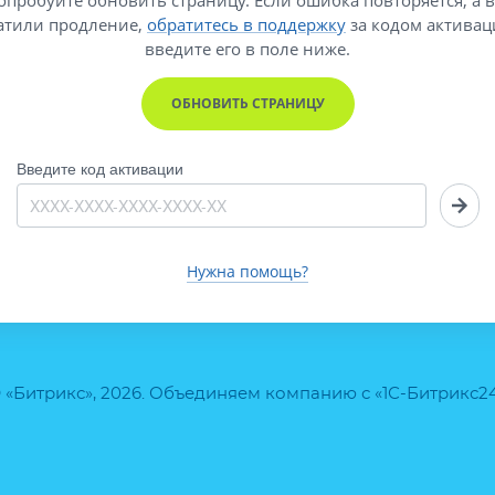
атили продление,
обратитесь в поддержку
за кодом активац
введите его
в поле ниже.
ОБНОВИТЬ СТРАНИЦУ
Введите код активации
Нужна помощь?
 «Битрикс», 2026. Объединяем компанию с «1С-Битрикс2