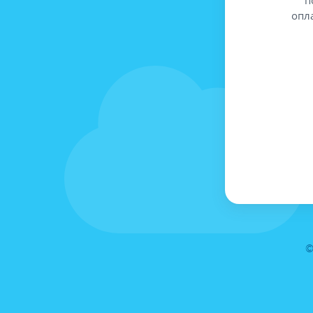
опл
©