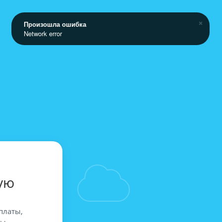
Произошла ошибка
Network error
ую
платы,
вы