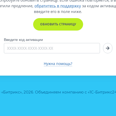
атили продление,
обратитесь в поддержку
за кодом активац
введите его
в поле ниже.
ОБНОВИТЬ СТРАНИЦУ
Введите код активации
Нужна помощь?
 «Битрикс», 2026. Объединяем компанию с «1С-Битрикс2