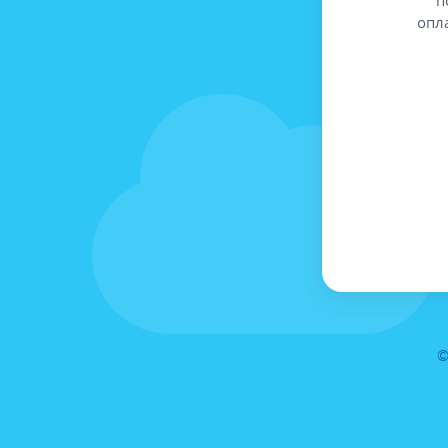
опл
©