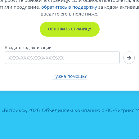
атили продление,
обратитесь в поддержку
за кодом активац
введите его
в поле ниже.
ОБНОВИТЬ СТРАНИЦУ
Введите код активации
Нужна помощь?
 «Битрикс», 2026. Объединяем компанию с «1С-Битрикс2