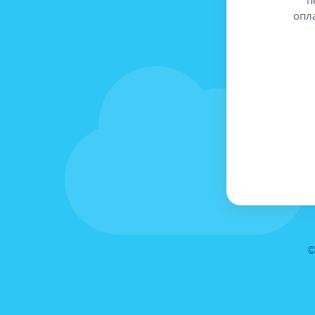
опл
©