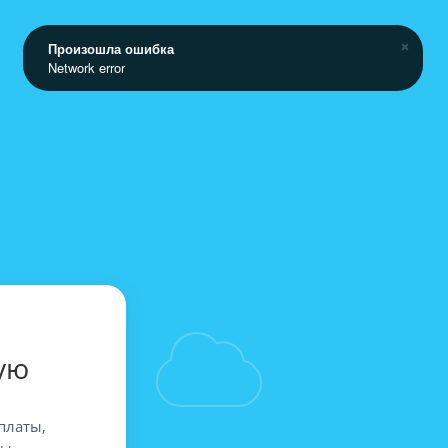
Произошла ошибка
Network error
ую
платы,
вы