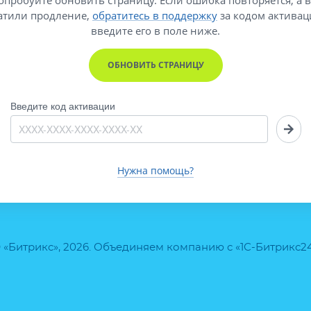
атили продление,
обратитесь в поддержку
за кодом активац
введите его
в поле ниже.
ОБНОВИТЬ СТРАНИЦУ
Введите код активации
Нужна помощь?
 «Битрикс», 2026. Объединяем компанию с «1С-Битрикс2