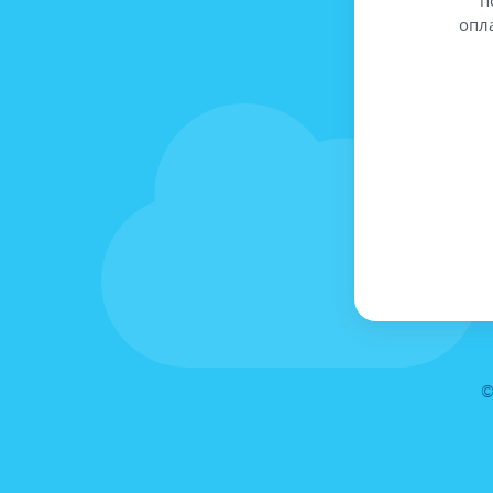
опл
©