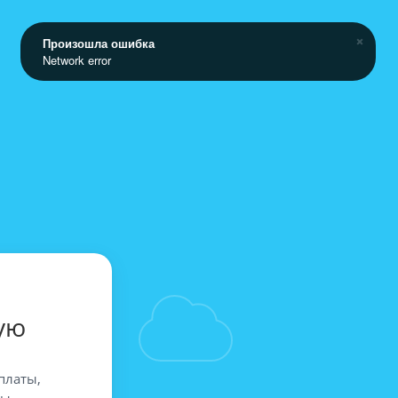
Произошла ошибка
Network error
ую
платы,
вы