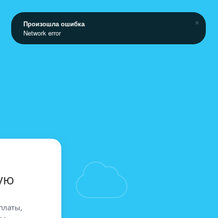
Произошла ошибка
Network error
ую
платы,
вы