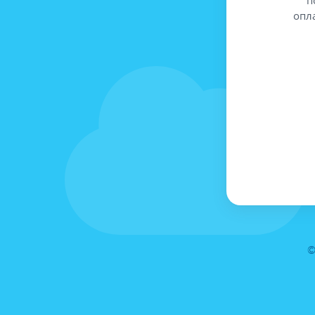
опл
©