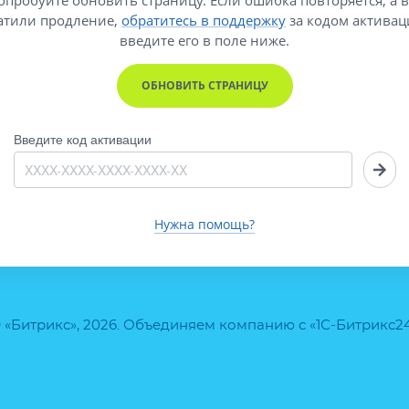
атили продление,
обратитесь в поддержку
за кодом активац
введите его
в поле ниже.
ОБНОВИТЬ СТРАНИЦУ
Введите код активации
Нужна помощь?
 «Битрикс», 2026. Объединяем компанию с «1С-Битрикс2