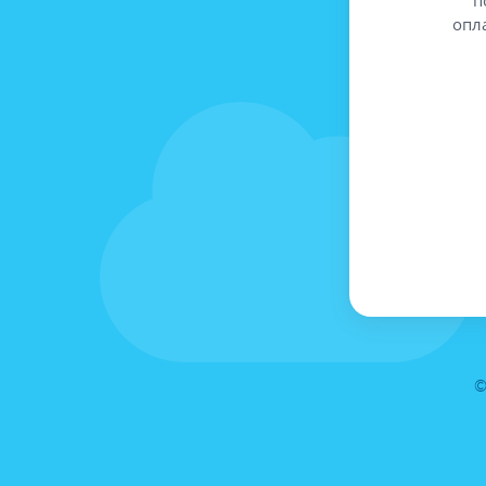
опл
©