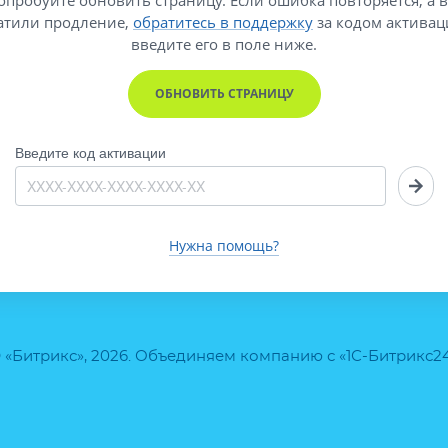
атили продление,
обратитесь в поддержку
за кодом активац
введите его
в поле ниже.
ОБНОВИТЬ СТРАНИЦУ
Введите код активации
Нужна помощь?
 «Битрикс», 2026. Объединяем компанию с «1С-Битрикс2