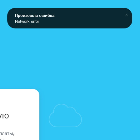
Произошла ошибка
Network error
ую
платы,
вы