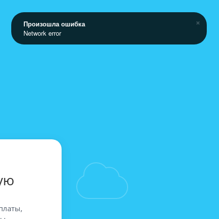
Произошла ошибка
Network error
ую
платы,
вы