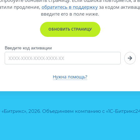
атили продление,
обратитесь в поддержку
за кодом активац
введите его
в поле ниже.
ОБНОВИТЬ СТРАНИЦУ
Введите код активации
Нужна помощь?
 «Битрикс», 2026. Объединяем компанию с «1С-Битрикс2