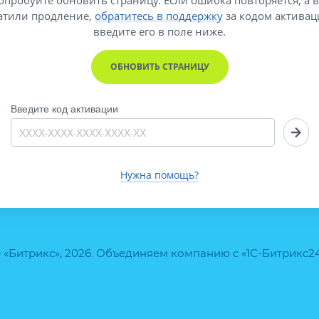
атили продление,
обратитесь в поддержку
за кодом активац
введите его
в поле ниже.
ОБНОВИТЬ СТРАНИЦУ
Введите код активации
Нужна помощь?
 «Битрикс», 2026. Объединяем компанию с «1С-Битрикс2