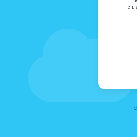
опл
©