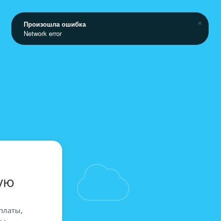
Произошла ошибка
Network error
ую
платы,
вы