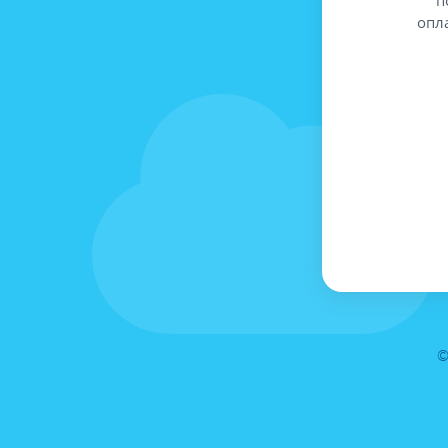
опл
©