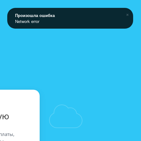
Произошла ошибка
Network error
ую
платы,
вы