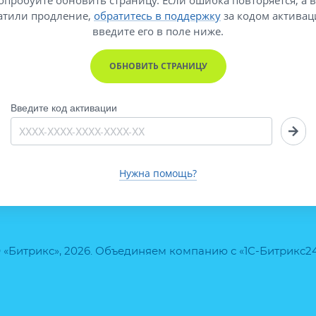
атили продление,
обратитесь в поддержку
за кодом активац
введите его
в поле ниже.
ОБНОВИТЬ СТРАНИЦУ
Введите код активации
Нужна помощь?
 «Битрикс», 2026. Объединяем компанию с «1С-Битрикс2