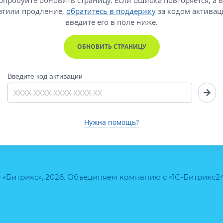
атили продление,
обратитесь в поддержку
за кодом активац
введите его
в поле ниже.
ОБНОВИТЬ СТРАНИЦУ
Введите код активации
Нужна помощь?
 «Битрикс», 2026. Объединяем компанию с «1С-Битрикс2