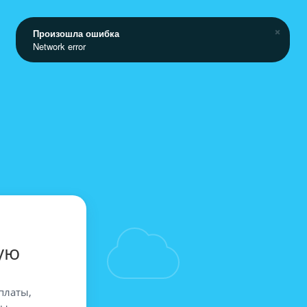
Произошла ошибка
Network error
ую
платы,
вы