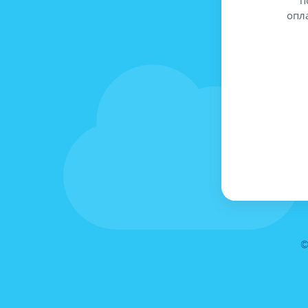
опл
©