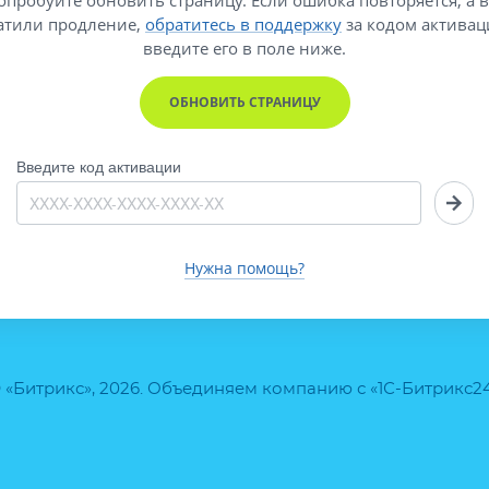
атили продление,
обратитесь в поддержку
за кодом активац
введите его
в поле ниже.
ОБНОВИТЬ СТРАНИЦУ
Введите код активации
Нужна помощь?
 «Битрикс», 2026. Объединяем компанию с «1С-Битрикс2