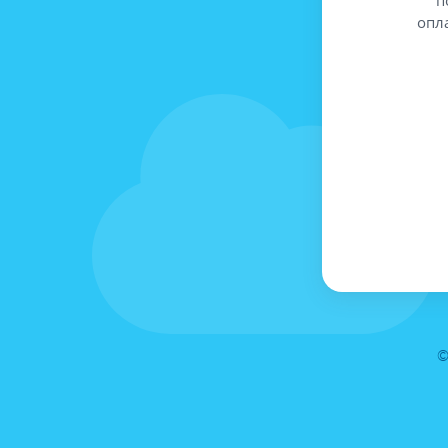
опл
©