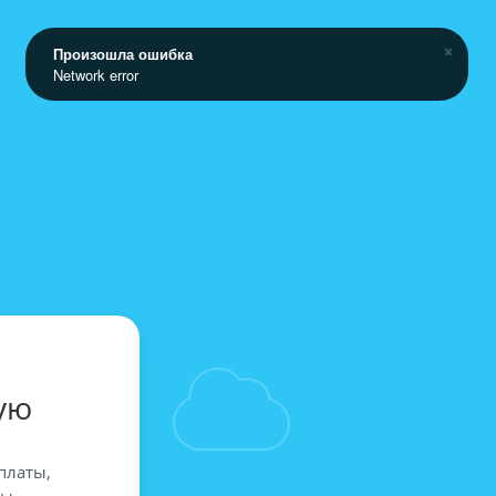
Произошла ошибка
Network error
ую
платы,
вы