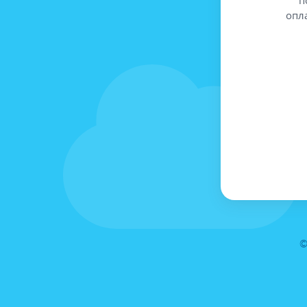
опл
©