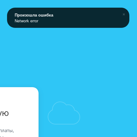
Произошла ошибка
Network error
ую
платы,
вы