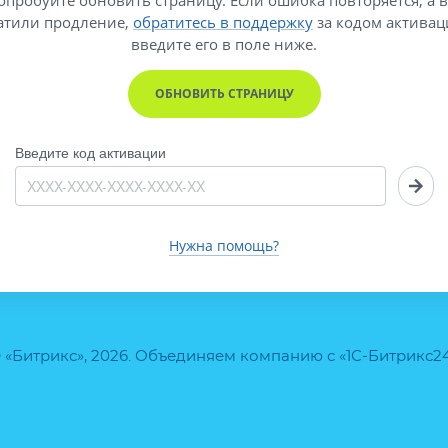
атили продление,
обратитесь в поддержку
за кодом активац
введите его
в поле ниже.
ОБНОВИТЬ СТРАНИЦУ
Введите код активации
Нужна помощь?
 «Битрикс», 2026. Объединяем компанию с «1С-Битрикс2