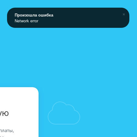
Произошла ошибка
Network error
ую
платы,
вы