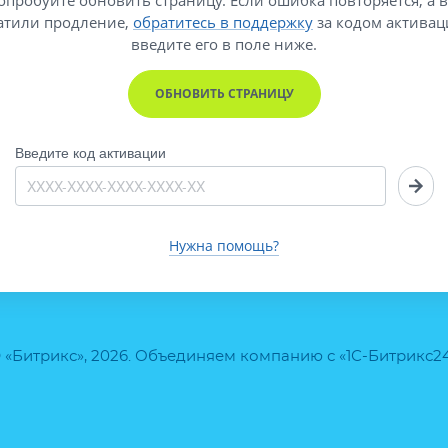
атили продление,
обратитесь в поддержку
за кодом активац
введите его
в поле ниже.
ОБНОВИТЬ СТРАНИЦУ
Введите код активации
Нужна помощь?
 «Битрикс», 2026. Объединяем компанию с «1С-Битрикс2