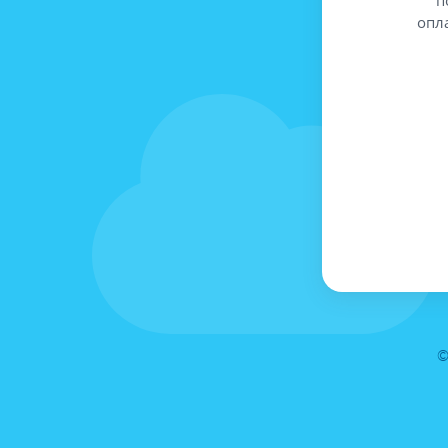
опл
©